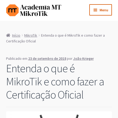
Pular
Pular
Menu
para
para
navegação
o
Cursos e Certificações
conteúdo
Início
MikroTik
Entenda o que é MikroTik e como fazer a
Consultoria
Certificação Oficial
Licenças
Publicado em
23 de setembro de 2018
por
João Krieger
Expandi
Entenda o que é
Aprenda MikroTik
menu
descen
MikroTik e como fazer a
Blog
Certificação Oficial
Sobre
Contato