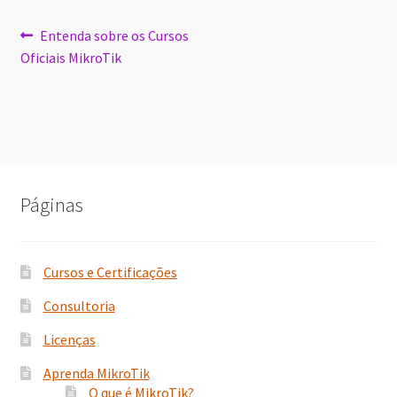
Navegação
Post
Entenda sobre os Cursos
anterior:
Oficiais MikroTik
de
Post
Páginas
Cursos e Certificações
Consultoria
Licenças
Aprenda MikroTik
O que é MikroTik?