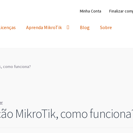
Minha Conta
Finalizar com
Licenças
Aprenda MikroTik
Blog
Sobre
k, como funciona?
er
ção MikroTik, como funciona