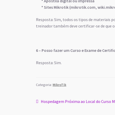
* Apostila digital ou impressa
* Sites Mikrotik (mikrotik.com, wiki.mik
Resposta: Sim, todos os tipos de materiais 
treinador também deve certificar-se de que 
6 – Posso fazer um Curso e Exame de Certif
Resposta: Sim.
Categoria:
MikroTik
Navegação
Post
Hospedagem Próxima ao Local do Curso Mi
anterior:
de