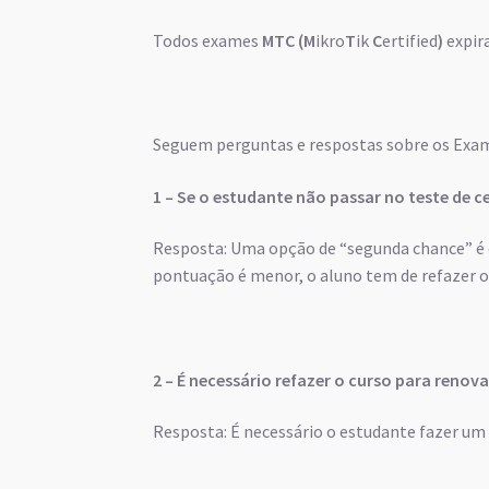
Todos exames
MTC (M
ikro
T
ik
C
ertified
)
expi
Seguem perguntas e respostas sobre os Exame
1 – Se o estudante não passar no teste de ce
Resposta: Uma opção de “segunda chance” é o
pontuação é menor, o aluno tem de refazer o
2 – É necessário refazer o curso para renov
Resposta: É necessário o estudante fazer um 