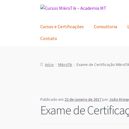
Pular
Pular
para
para
navegação
o
Cursos e Certificações
Consultoria
conteúdo
Contato
Início
MikroTik
Exame de Certificação MikroTi
Publicado em
22 de janeiro de 2017
por
João Krieg
Exame de Certifica