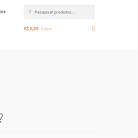
Pesquisar
Pesquisar
pra
por:
R$
0,00
0 item
?