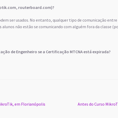
rotik.com, routerboard.com)?
podem ser usados. No entanto, qualquer tipo de comunicação entre
os alunos não estão se comunicando com alguém fora da classe (po
icação de Engenheiro se a Certificação MTCNA está expirada?
Próximo
kroTik, em Florianópolis
Antes do Curso MikroT
post: